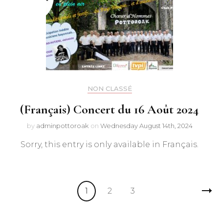
NON CLASSÉ
(Français) Concert du 16 Août 2024
by
adminpottoroak
on
Wednesday August 14th, 2024
Sorry, this entry is only available in Français.
Posts
Page
Page
Page
1
2
3
navigation