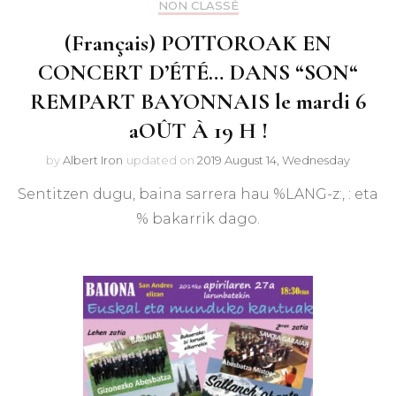
NON CLASSÉ
(Français) POTTOROAK EN
CONCERT D’ÉTÉ… DANS “SON“
REMPART BAYONNAIS le mardi 6
aOÛT À 19 H !
by
Albert Iron
updated on
2019 August 14, Wednesday
Sentitzen dugu, baina sarrera hau %LANG-z:, : eta
% bakarrik dago.