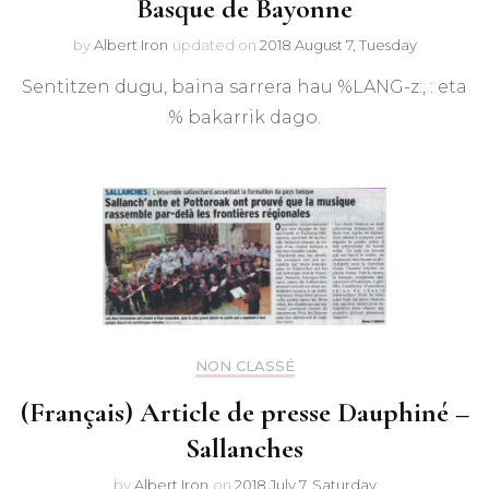
Basque de Bayonne
by
Albert Iron
updated on
2018 August 7, Tuesday
Sentitzen dugu, baina sarrera hau %LANG-z:, : eta
% bakarrik dago.
NON CLASSÉ
(Français) Article de presse Dauphiné –
Sallanches
by
Albert Iron
on
2018 July 7, Saturday