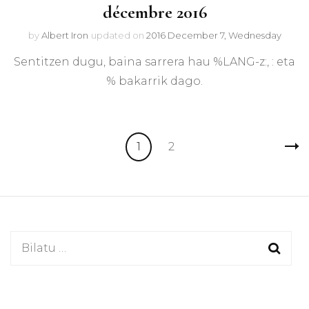
décembre 2016
by
Albert Iron
updated on
2016 December 7, Wednesday
Sentitzen dugu, baina sarrera hau %LANG-z:, : eta
% bakarrik dago.
Sarreren
Page
Page
1
2
nabigazioa
Bilatu: