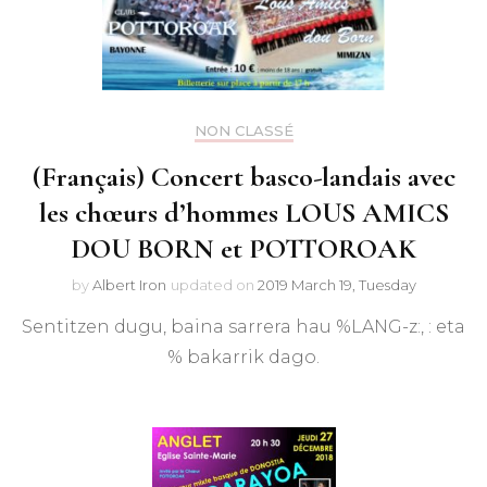
NON CLASSÉ
(Français) Concert basco-landais avec
les chœurs d’hommes LOUS AMICS
DOU BORN et POTTOROAK
by
Albert Iron
updated on
2019 March 19, Tuesday
Sentitzen dugu, baina sarrera hau %LANG-z:, : eta
% bakarrik dago.