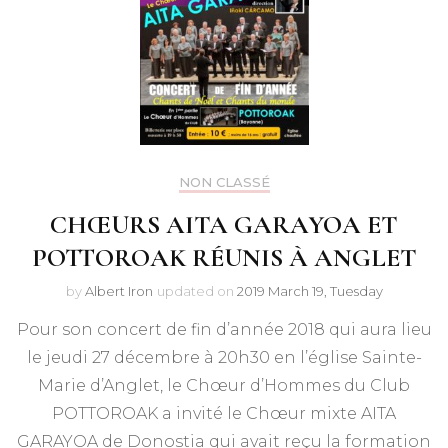
NON CLASSÉ
CHŒURS AITA GARAYOA ET
POTTOROAK RÉUNIS À ANGLET
by
Albert Iron
updated on
2019 March 19, Tuesday
Pour son concert de fin d’année 2018 qui aura lieu
le jeudi 27 décembre à 20h30 en l’église Sainte-
Marie d’Anglet, le Chœur d’Hommes du Club
POTTOROAK a invité le Chœur mixte AITA
GARAYOA de Donostia qui avait reçu la formation