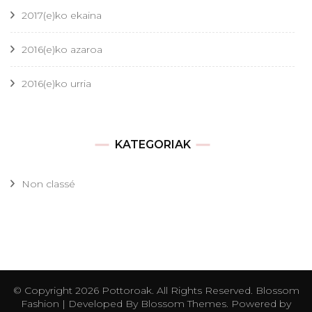
2017(e)ko ekaina
2016(e)ko azaroa
2016(e)ko urria
KATEGORIAK
Non classé
© Copyright 2026
Pottoroak
. All Rights Reserved.
Blossom
Fashion | Developed By
Blossom Themes
. Powered by