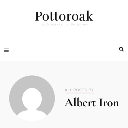
Pottoroak
Le choeur du club Pottoroak
ALL POSTS BY
Albert Iron