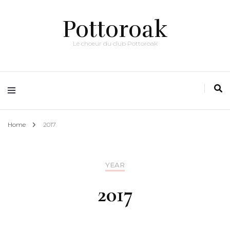
Pottoroak
Le choeur du club Pottoroak
Home
2017
YEAR
2017