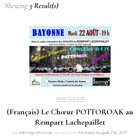
Showing
3 Result(s)
NON CLASSÉ
(Français) Le Chœur POTTOROAK au
Rempart Lachepaillet
by
adminpottoroak
updated on
Monday August 21st, 2017