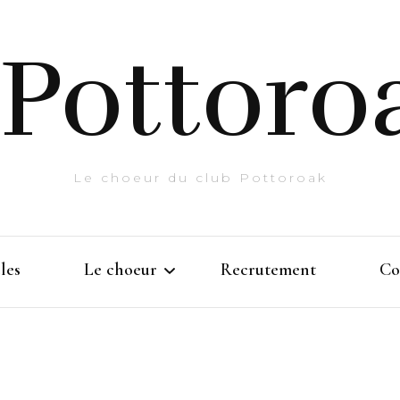
Pottoro
Le choeur du club Pottoroak
les
Le choeur
Recrutement
Co
Histoire
Prestations