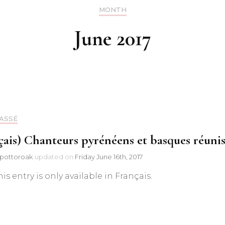
MONTH
Discographie
June 2017
Chants
Chants basqu
traditionnels
Chants basques
ASSÉ
Chants du m
traditionnels e
çais) Chanteurs pyrénéens et basques réuni
pottoroak
updated on
Friday June 16th, 2017
Chants basque
his entry is only available in Français.
Autres chants
Chants de No