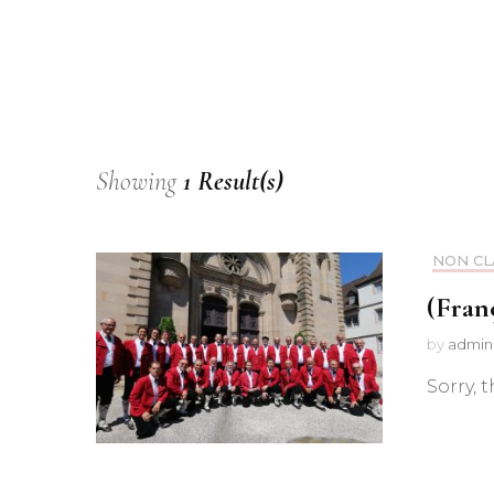
Showing
1 Result(s)
NON CL
(Fran
by
admin
Sorry, t