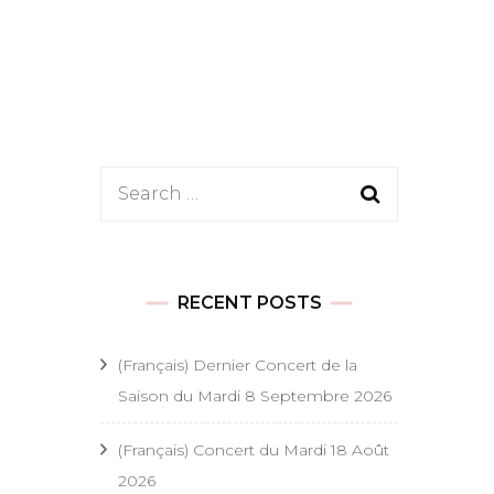
es
Search
 festifs
for:
onde
t festifs
s
RECENT POSTS
s religieux
(Français) Dernier Concert de la
Saison du Mardi 8 Septembre 2026
 religieux
(Français) Concert du Mardi 18 Août
ël
2026