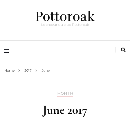
Pottoroak
Le choeur du club Pottoroak
Home
2017
June
MONTH
June 2017