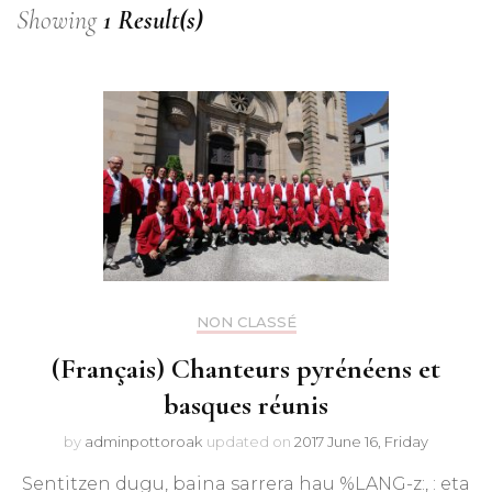
Showing
1 Result(s)
NON CLASSÉ
(Français) Chanteurs pyrénéens et
basques réunis
by
adminpottoroak
updated on
2017 June 16, Friday
Sentitzen dugu, baina sarrera hau %LANG-z:, : eta