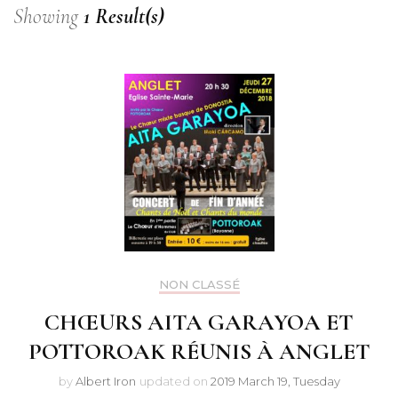
Showing
1 Result(s)
NON CLASSÉ
CHŒURS AITA GARAYOA ET
POTTOROAK RÉUNIS À ANGLET
by
Albert Iron
updated on
2019 March 19, Tuesday