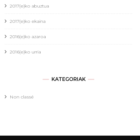
2017(e)ko abuztua
2017(e)ko ekaina
2016(e)ko azaroa
2016(e)ko urria
KATEGORIAK
Non classé