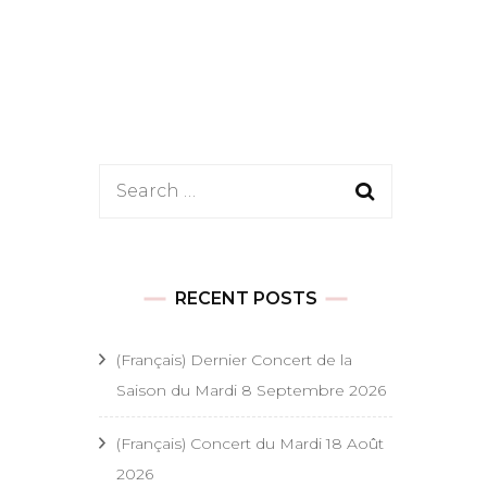
es
Search
 festifs
for:
onde
t festifs
RECENT POSTS
s religieux
(Français) Dernier Concert de la
Saison du Mardi 8 Septembre 2026
 religieux
(Français) Concert du Mardi 18 Août
ël
2026