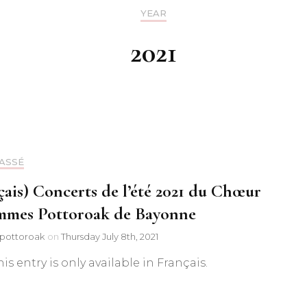
YEAR
Discographie
2021
Chants
Chants basqu
traditionnels
Chants basques
ASSÉ
Chants du m
traditionnels e
çais) Concerts de l’été 2021 du Chœur
mes Pottoroak de Bayonne
Chants basque
pottoroak
on
Thursday July 8th, 2021
Autres chants
his entry is only available in Français.
Chants de No