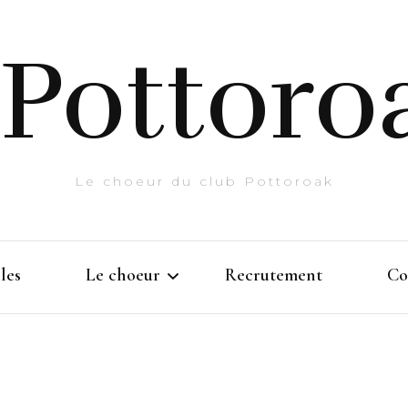
Pottoro
Le choeur du club Pottoroak
les
Le choeur
Recrutement
Co
Histoire
Prestations