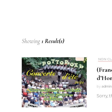
Showing
1 Result(s)
NON CL
(Fran
d’Hom
by
admin
Sorry, t