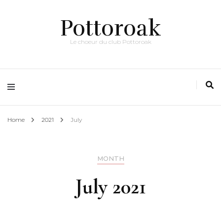
Pottoroak
Le choeur du club Pottoroak
Home
2021
July
MONTH
July 2021