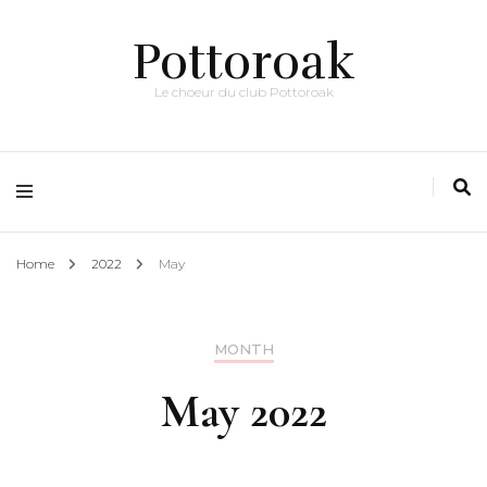
Pottoroak
Le choeur du club Pottoroak
Home
2022
May
MONTH
May 2022