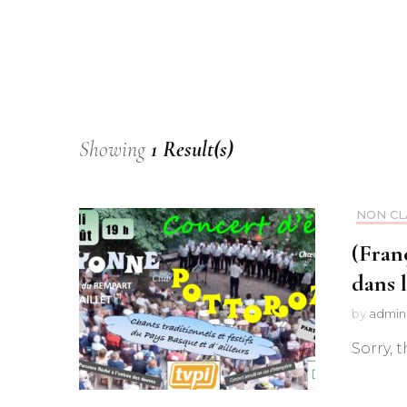
Showing
1 Result(s)
NON CL
(Fran
dans 
by
admin
Sorry, t