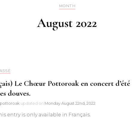
MONTH
Discographie
August 2022
Chants
Chants basqu
traditionnels
Chants basques
ASSÉ
Chants du m
traditionnels e
çais) Le Chœur Pottoroak en concert d’été
les douves.
Chants basque
pottoroak
updated on
Monday August 22nd, 2022
Autres chants
his entry is only available in Français.
Chants de No