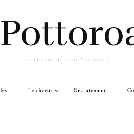
Pottoro
Le choeur du club Pottoroak
les
Le choeur
Recrutement
Co
Histoire
Prestations