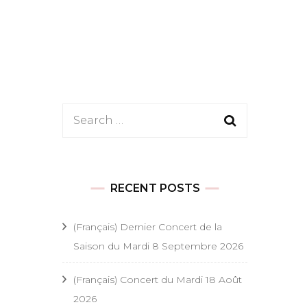
es
Search
 festifs
for:
onde
t festifs
RECENT POSTS
s religieux
(Français) Dernier Concert de la
Saison du Mardi 8 Septembre 2026
 religieux
(Français) Concert du Mardi 18 Août
ël
2026