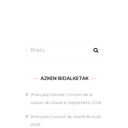
es
Bilatu:
 festifs
onde
t festifs
AZKEN BIDALKETAK
s religieux
(Français) Dernier Concert de la
Saison du Mardi 8 Septembre 2026
 religieux
(Français) Concert du Mardi 18 Août
ël
2026