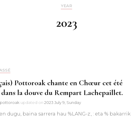
YEAR
Discographie
2023
Chants
Chants basqu
traditionnels
Chants basques
ASSÉ
Chants du m
traditionnels e
çais) Pottoroak chante en Chœur cet été
) dans la douve du Rempart Lachepaillet.
Chants basque
pottoroak
updated on
2023 July 9, Sunday
Autres chants
en dugu, baina sarrera hau %LANG-z:, : eta % bakarrik
Chants de No