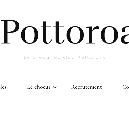
Pottoro
Le choeur du club Pottoroak
les
Le choeur
Recrutement
Co
Histoire
Prestations