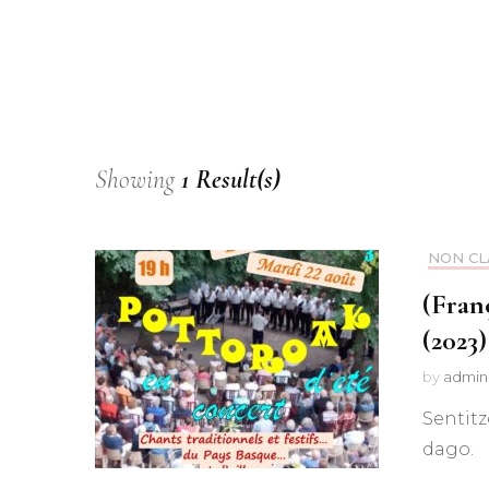
Showing
1 Result(s)
NON CL
(Fran
(2023
by
admin
Sentitz
dago.