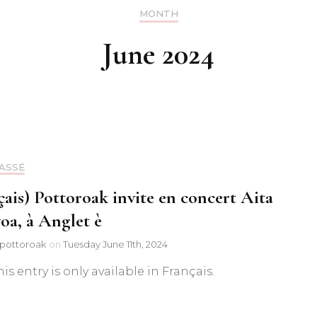
MONTH
Discographie
June 2024
Chants
Chants basqu
traditionnels
Chants basques
ASSÉ
Chants du m
traditionnels e
çais) Pottoroak invite en concert Aita
oa, à Anglet è
Chants basque
pottoroak
on
Tuesday June 11th, 2024
Autres chants
his entry is only available in Français.
Chants de No