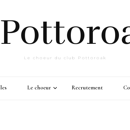
Pottoro
Le choeur du club Pottoroak
les
Le choeur
Recrutement
Co
Histoire
Prestations