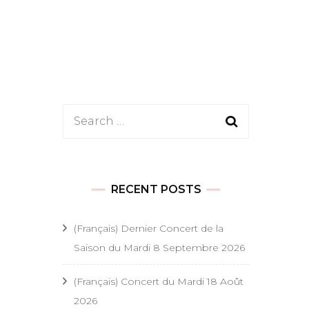
es
Search
 festifs
for:
onde
t festifs
RECENT POSTS
s religieux
(Français) Dernier Concert de la
Saison du Mardi 8 Septembre 2026
 religieux
(Français) Concert du Mardi 18 Août
ël
2026