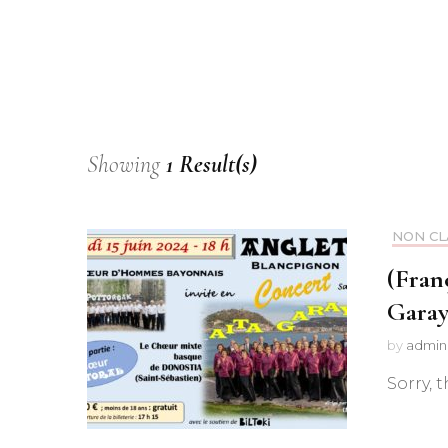
Showing
1 Result(s)
NON CL
(Fran
Garay
by
admin
Sorry, t