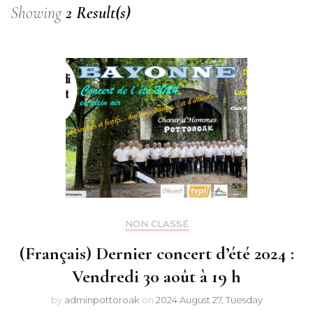
Showing
2 Result(s)
NON CLASSÉ
(Français) Dernier concert d’été 2024 :
Vendredi 30 août à 19 h
by
adminpottoroak
on
2024 August 27, Tuesday