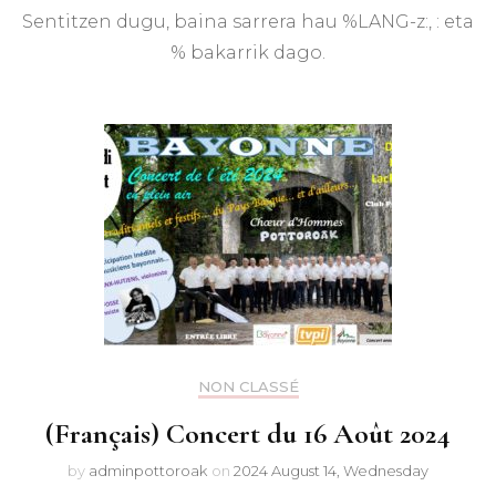
Sentitzen dugu, baina sarrera hau %LANG-z:, : eta
% bakarrik dago.
NON CLASSÉ
(Français) Concert du 16 Août 2024
by
adminpottoroak
on
2024 August 14, Wednesday