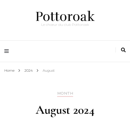
Pottoroak
Le choeur du club Pottoroak
Home
2024
August
MONTH
August 2024