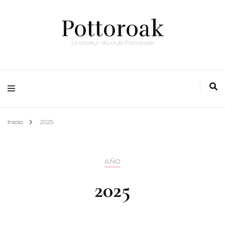
Pottoroak
Le choeur du club Pottoroak
Inicio
2025
AÑO
2025