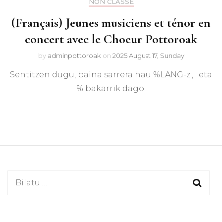
NON CLASSÉ
(Français) Jeunes musiciens et ténor en
concert avec le Choeur Pottoroak
by
adminpottoroak
on
2025 August 17, Sunday
Sentitzen dugu, baina sarrera hau %LANG-z:, : eta
% bakarrik dago.
Bilatu: