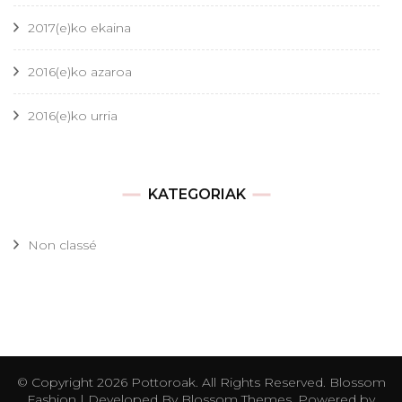
2017(e)ko ekaina
2016(e)ko azaroa
2016(e)ko urria
KATEGORIAK
Non classé
© Copyright 2026
Pottoroak
. All Rights Reserved.
Blossom
Fashion | Developed By
Blossom Themes
. Powered by