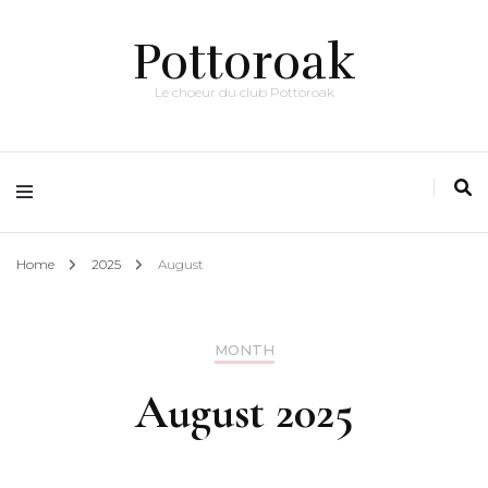
Pottoroak
Le choeur du club Pottoroak
Home
2025
August
MONTH
August 2025