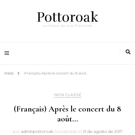
Pottoroak
Le choeur du club Pottoroak
Inicio
(Français) Après le concert du 8 août…
NON CLASSÉ
(Français) Après le concert du 8
août…
por
adminpottoroak
Actualizado el
21 de agosto de 2017