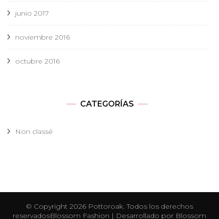
junio 2017
noviembre 2016
octubre 2016
CATEGORÍAS
Non classé
© Copyright 2026
Pottoroak
. Todos los derechos
reservados
Blossom Fashion | Desarrollado por
Blossom