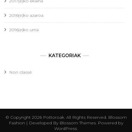
2017(e)ko ekaina
2016(e)ko azaroa
2016(e)ko urria
KATEGORIAK
Non classé
© Copyright 2026
Pottoroak
. All Rights Reserved.
Blossom
Fashion | Developed By
Blossom Themes
. Powered by
WordPress
.