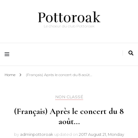
Pottoroak
Le choeur du club Pottoroak
Home
(Français) Après le concert du 8 août…
NON CLASSÉ
(Français) Après le concert du 8
août…
by
adminpottoroak
updated on
2017 August 21, Monday