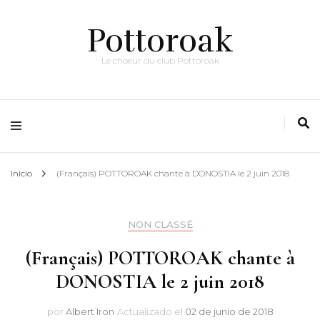
Pottoroak
Le choeur du club Pottoroak
Inicio
(Français) POTTOROAK chante à DONOSTIA le 2 juin 2018
NON CLASSÉ
(Français) POTTOROAK chante à
DONOSTIA le 2 juin 2018
por
Albert Iron
Actualizado el
02 de junio de 2018