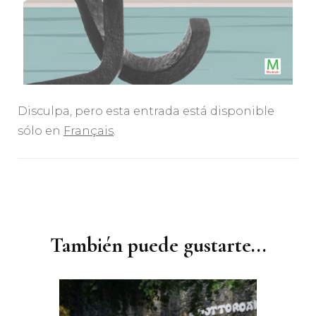
Disculpa, pero esta entrada está disponible
sólo en
Français
.
Navegación
de
entradas
También puede gustarte...