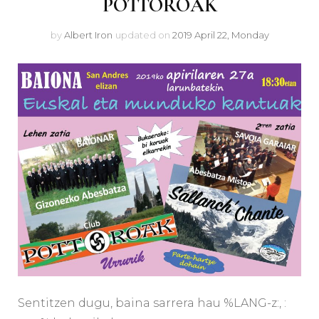
POTTOROAK
by
Albert Iron
updated on
2019 April 22, Monday
Sentitzen dugu, baina sarrera hau %LANG-z:, :