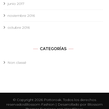
junio 2017
noviembre 2016
octubre 2016
CATEGORÍAS
Non classé
© Copyright 2026
Pottoroak
. Todos los derechos
reservados
Blossom Fashion | Desarrollado por
Blossom
Themes
.Funciona con
WordPress
.