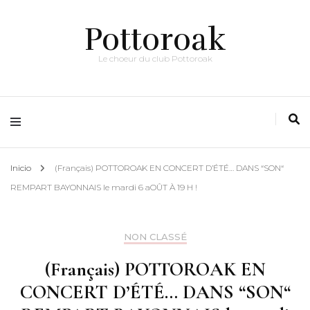
Pottoroak
Le choeur du club Pottoroak
Inicio
(Français) POTTOROAK EN CONCERT D’ÉTÉ… DANS “SON“
REMPART BAYONNAIS le mardi 6 aOÛT À 19 H !
NON CLASSÉ
(Français) POTTOROAK EN
CONCERT D’ÉTÉ… DANS “SON“