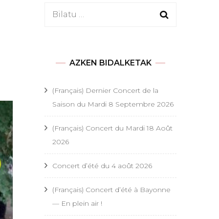
Bilatu:
es
AZKEN BIDALKETAK
(Français) Dernier Concert de la
 festifs
Saison du Mardi 8 Septembre 2026
onde
(Français) Concert du Mardi 18 Août
t festifs
2026
s religieux
Concert d’été du 4 août 2026
 religieux
(Français) Concert d’été à Bayonne
ël
— En plein air !