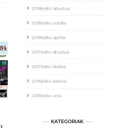
2018(e)ko abuztua
2018(e)ko uztaila
2018(e)ko apirila
2017(e)ko abuztua
2017(e)ko ekaina
2016(e)ko azaroa
2016(e)ko urria
KATEGORIAK
t