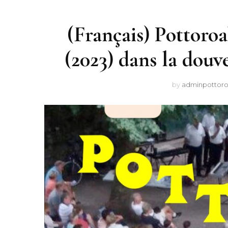
(Français) Pottoro
(2023) dans la douv
by
adminpottor