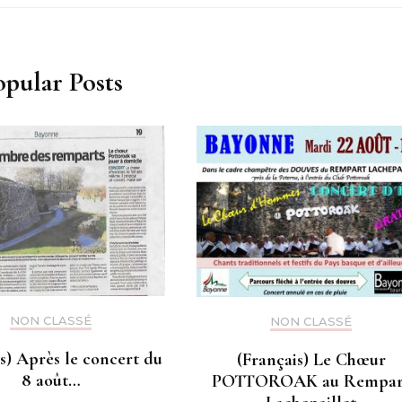
opular Posts
NON CLASSÉ
NON CLASSÉ
s) Après le concert du
(Français) Le Chœur
8 août…
POTTOROAK au Rempar