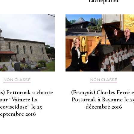
Lachepaillet
NON CLASSÉ
NON CLASSÉ
is) Pottoroak a chanté
(Français) Charles Ferré e
our “Vaincre La
Pottoroak à Bayonne le 2
oviscidose” le 25
décembre 2016
septembre 2016