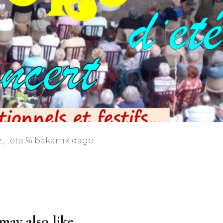
 : eta % bakarrik dago.
ay also like...