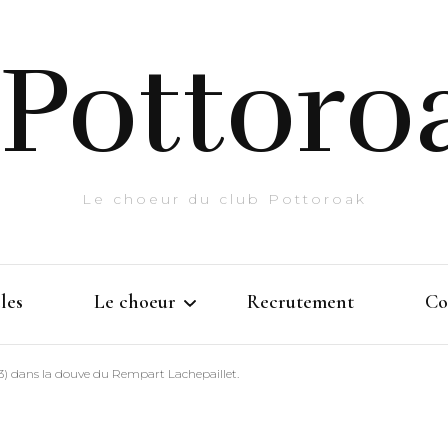
Pottoro
Le choeur du club Pottoroak
les
Le choeur
Recrutement
Co
3) dans la douve du Rempart Lachepaillet.
Histoire
Prestations