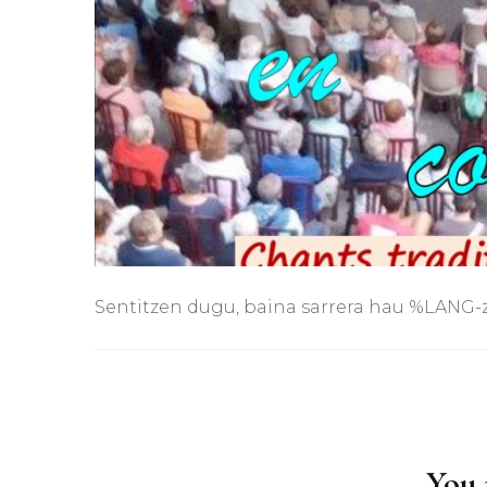
Sentitzen dugu, baina sarrera hau %LANG-z:,
Post
Navigation
You m