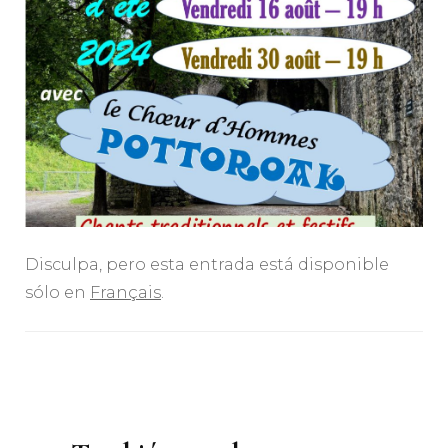
Disculpa, pero esta entrada está disponible
sólo en
Français
.
Navegación
de
entradas