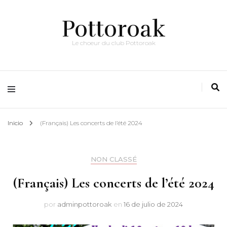
Pottoroak
Le choeur du club Pottoroak
Inicio
(Français) Les concerts de l’été 2024
NON CLASSÉ
(Français) Les concerts de l’été 2024
por
adminpottoroak
en
16 de julio de 2024