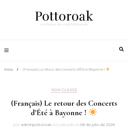
Pottoroak
Le choeur du club Pottoroak
Inicio
(Français) Le retour des Concerts d’Été à Bayonne !
NON CLASSÉ
(Français) Le retour des Concerts
d’Été à Bayonne !
por
adminpottoroak
Actualizado el
08 de julio de 2026