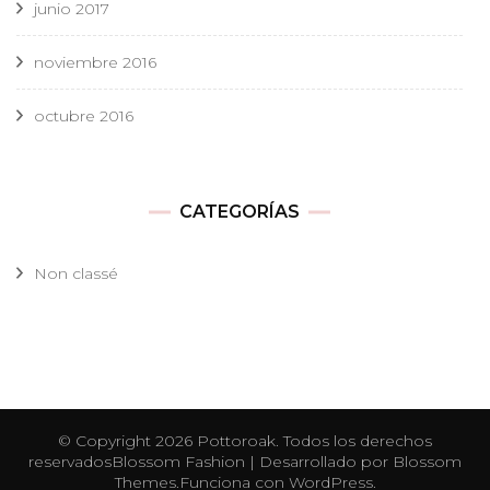
junio 2017
noviembre 2016
octubre 2016
CATEGORÍAS
Non classé
© Copyright 2026
Pottoroak
. Todos los derechos
reservados
Blossom Fashion | Desarrollado por
Blossom
Themes
.Funciona con
WordPress
.