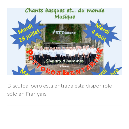
Disculpa, pero esta entrada está disponible
sólo en
Français
.
Navegación
de