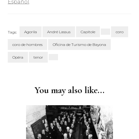
Español
.
Agorila
André Lassus
Capitole
coro
Tags:
coro de hombres
Oficina de Turismo de Bayona
Opéra
tenor
Post
Navigation
You may also like...