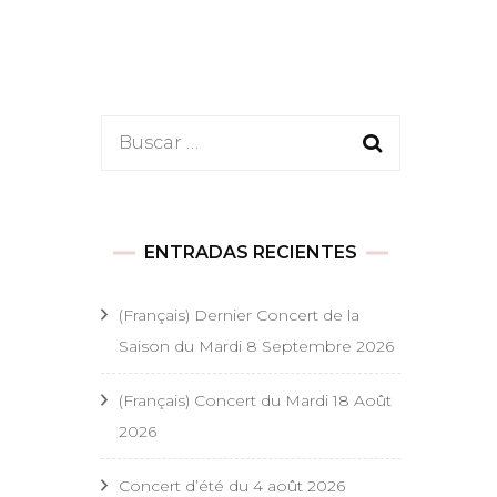
es
Buscar:
 festifs
ENTRADAS RECIENTES
onde
t festifs
(Français) Dernier Concert de la
Saison du Mardi 8 Septembre 2026
s religieux
(Français) Concert du Mardi 18 Août
 religieux
2026
ël
Concert d’été du 4 août 2026