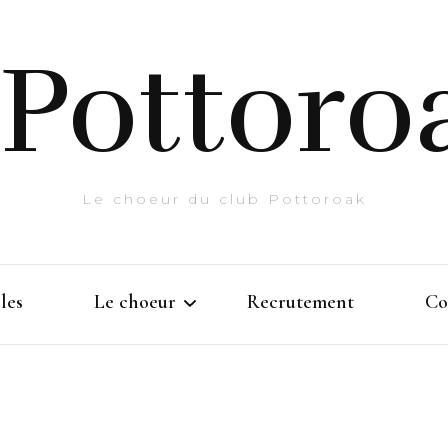
Pottoro
Le choeur du club Pottoroak
les
Le choeur
Recrutement
Co
Histoire
Prestations