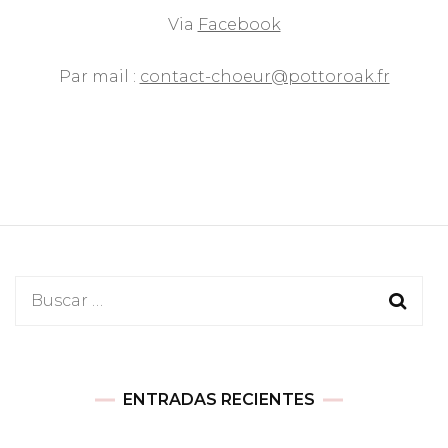
Via
Facebook
Par mail :
contact-choeur@pottoroak.fr
Buscar:
ENTRADAS RECIENTES