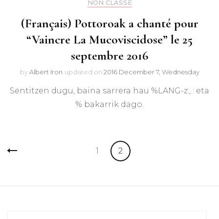
NON CLASSÉ
(Français) Pottoroak a chanté pour
“Vaincre La Mucoviscidose” le 25
septembre 2016
by
Albert Iron
updated on
2016 December 7, Wednesday
Sentitzen dugu, baina sarrera hau %LANG-z:, : eta
% bakarrik dago.
Sarreren
Page
Page
1
2
nabigazioa