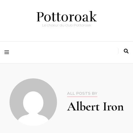
Pottoroak
Le choeur du club Pottoroak
ALL POSTS BY
Albert Iron