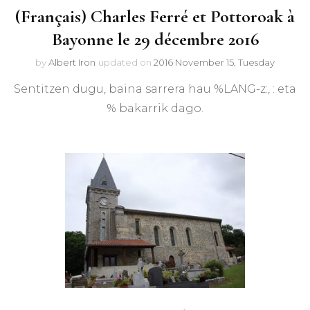
(Français) Charles Ferré et Pottoroak à
Bayonne le 29 décembre 2016
by
Albert Iron
updated on
2016 November 15, Tuesday
Sentitzen dugu, baina sarrera hau %LANG-z:, : eta
% bakarrik dago.