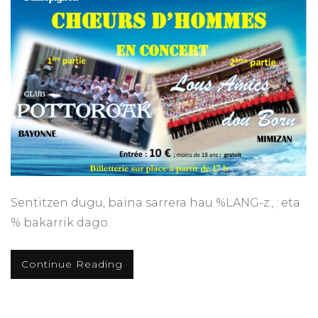
Sentitzen dugu, baina sarrera hau %LANG-z:, : eta
% bakarrik dago.
Continue Reading