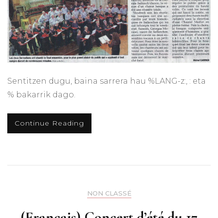
Sentitzen dugu, baina sarrera hau %LANG-z:, : eta
% bakarrik dago.
Continue Reading
NON CLASSÉ
(Français) Concert d’été du 17