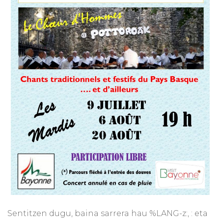
Sentitzen dugu, baina sarrera hau %LANG-z:, : eta