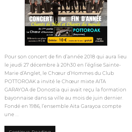
Pour son concert de fin d’année 2018 qui aura lieu
le jeudi 27 décembre à 20h30 en l’église Sainte-
Marie d’Anglet, le Chœur d’Hommes du Club
POTTOROAK a invité le Chœur mixte AITA
GARAYOA de Donostia qui avait reçu la formation
bayonnaise dans sa ville au mois de juin dernier.
Fondé en 1986, l’ensemble Aita Garayoa compte
une …
Continue Reading