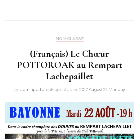
NON CLASSÉ
(Français) Le Chœur
POTTOROAK au Rempart
Lachepaillet
by
adminpottoroak
updated on
2017 August 21, Monday