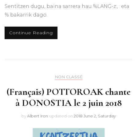
Sentitzen dugu, baina sarrera hau %LANG-z:, : eta
% bakarrik dago.
Continue Reading
NON CLASSÉ
(Français) POTTOROAK chante
à DONOSTIA le 2 juin 2018
by
Albert Iron
updated on
2018 June 2, Saturday