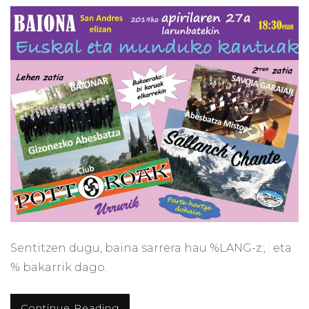
Sentitzen dugu, baina sarrera hau %LANG-z:, : eta
% bakarrik dago.
Continue Reading