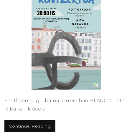
Sentitzen dugu, baina sarrera hau %LANG-z:, : eta
% bakarrik dago.
Continue Reading