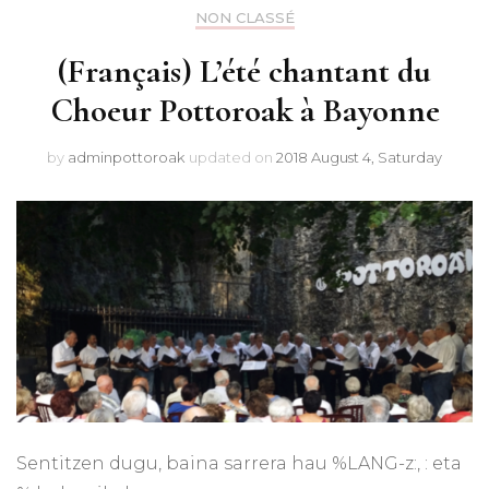
NON CLASSÉ
(Français) L’été chantant du
Choeur Pottoroak à Bayonne
by
adminpottoroak
updated on
2018 August 4, Saturday
Sentitzen dugu, baina sarrera hau %LANG-z:, : eta