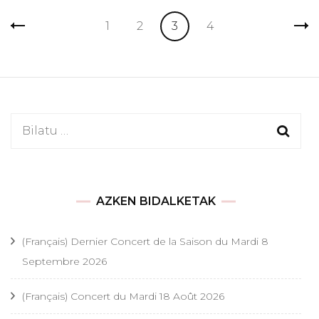
Sarreren
Page
Page
Page
Page
1
2
3
4
nabigazioa
Bilatu:
AZKEN BIDALKETAK
(Français) Dernier Concert de la Saison du Mardi 8
Septembre 2026
(Français) Concert du Mardi 18 Août 2026