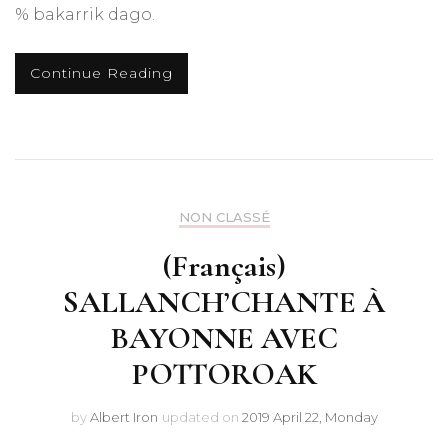
% bakarrik dago.
Continue Reading
NON CLASSÉ
(Français)
SALLANCH’CHANTE À
BAYONNE AVEC
POTTOROAK
by
Albert Iron
updated on
2019 April 22, Monday