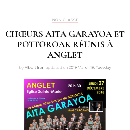
NON CLASSÉ
CHŒURS AITA GARAYOA ET
POTTOROAK RÉUNIS À
ANGLET
by
Albert Iron
updated on
2019 March 19, Tuesday