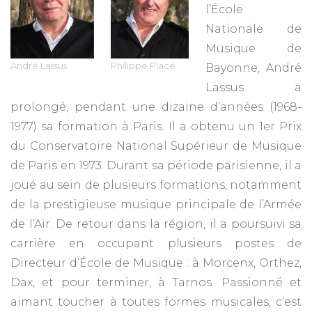
l’École
Nationale de
Musique de
André Lassus
Philippe Placé
Bayonne, André
Lassus a
prolongé, pendant une dizaine d’années (1968-
1977) sa formation à Paris. Il a obtenu un 1er Prix
du Conservatoire National Supérieur de Musique
de Paris en 1973. Durant sa période parisienne, il a
joué au sein de plusieurs formations, notamment
de la prestigieuse musique principale de l’Armée
de l’Air. De retour dans la région, il a poursuivi sa
carrière en occupant plusieurs postes de
Directeur d’École de Musique : à Morcenx, Orthez,
Dax, et pour terminer, à Tarnos. Passionné et
aimant toucher à toutes formes musicales, c’est