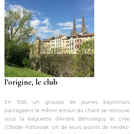
l’origine, le club
En 1965, un groupe de jeunes bayonnais
partageant le même amour du chant se retrouve
sous la baguette d’André Béhotéguy et crée
l’
Otxote Pottoroak
. Un de leurs points de rendez-