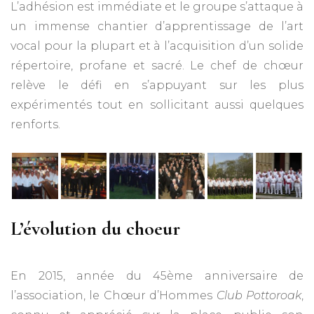
L’adhésion est immédiate et le groupe s’attaque à
un immense chantier d’apprentissage de l’art
vocal pour la plupart et à l’acquisition d’un solide
répertoire, profane et sacré. Le chef de chœur
relève le défi en s’appuyant sur les plus
expérimentés tout en sollicitant aussi quelques
renforts.
L’évolution du choeur
En 2015, année du 45ème anniversaire de
l’association, le Chœur d’Hommes
Club Pottoroak
,