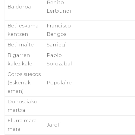
Benito
Baldorba
Lertxundi
Beti eskama
Francisco
kentzen
Bengoa
Beti maite
Sarriegi
Bigarren
Pablo
kalez kale
Sorozabal
Coros suecos
(Eskerrak
Populaire
eman)
Donostiako
martxa
Elurra mara
Jaroff
mara