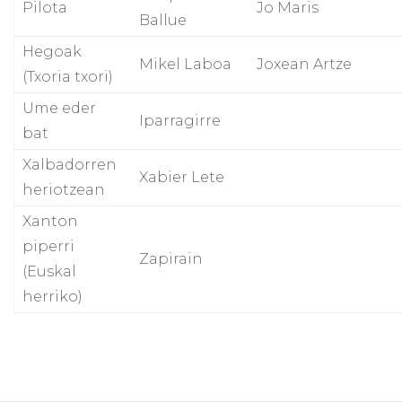
Pilota
Jo Maris
Ballue
Hegoak
Mikel Laboa
Joxean Artze
(Txoria txori)
Ume eder
Iparragirre
bat
Xalbadorren
Xabier Lete
heriotzean
Xanton
piperri
Zapirain
(Euskal
herriko)