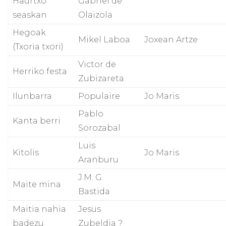
Haurtxo
Gabriel de
seaskan
Olaizola
Hegoak
Mikel Laboa
Joxean Artze
(Txoria txori)
Victor de
Herriko festa
Zubizareta
Ilunbarra
Populaire
Jo Maris
Pablo
Kanta berri
Sorozabal
Luis
Kitolis
Jo Maris
Aranburu
J.M. G.
Maite mina
Bastida
Maitia nahia
Jesus
badezu
Zubeldia ?