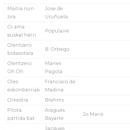
Maitia nun
Jose de
zira
Uruñuela
Oi ama
Populaire
euskal herri
Olentzero
B. Orbego
bidasotara
Olentzero
Manex
Oh Oh
Pagola
Oles
Francisco de
eskonberriak
Madina
Orkestra
Brahms
Pilota
Aragues
Jo Maris
partida bat
Bayarte
Jacques