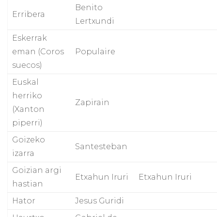
Benito
Erribera
Lertxundi
Eskerrak
eman (Coros
Populaire
suecos)
Euskal
herriko
Zapirain
(Xanton
piperri)
Goizeko
Santesteban
izarra
Goizian argi
Etxahun Iruri
Etxahun Iruri
hastian
Hator
Jesus Guridi