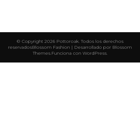
© Copyright 2026
Pottoroak
. Todos los derechos
reservados
Blossom Fashion | Desarrollado por
Blossom
Themes
.Funciona con
WordPress
.