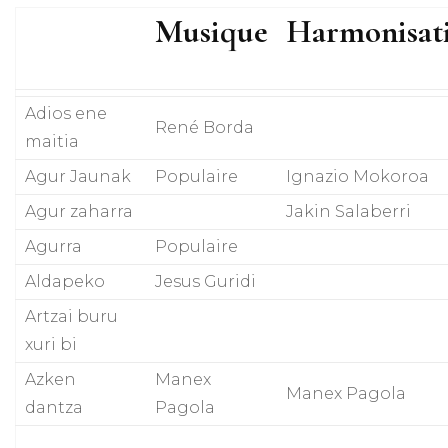
Musique
Harmonisat
Adios ene
René Borda
maitia
Agur Jaunak
Populaire
Ignazio Mokoroa
Agur zaharra
Jakin Salaberri
Agurra
Populaire
Aldapeko
Jesus Guridi
Artzai buru
xuri bi
Azken
Manex
Manex Pagola
dantza
Pagola