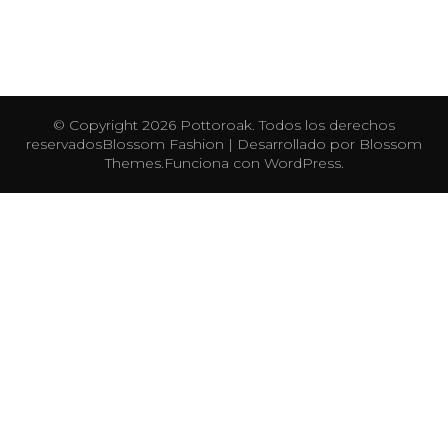
© Copyright 2026
Pottoroak
. Todos los derechos
reservados
Blossom Fashion | Desarrollado por
Blossom
Themes
.Funciona con
WordPress
.