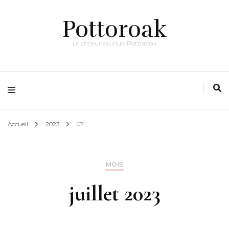
Pottoroak
Le choeur du club Pottoroak
Accueil
2023
07
MOIS
juillet 2023