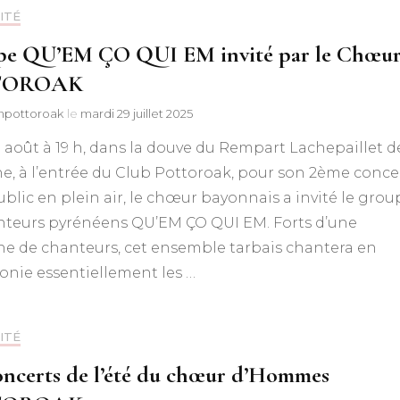
ITÉ
e QU’EM ÇO QUI EM invité par le Chœu
TOROAK
npottoroak
le
mardi 29 juillet 2025
 août à 19 h, dans la douve du Rempart Lachepaillet d
, à l’entrée du Club Pottoroak, pour son 2ème conce
ublic en plein air, le chœur bayonnais a invité le grou
nteurs pyrénéens QU’EM ÇO QUI EM. Forts d’une
ne de chanteurs, cet ensemble tarbais chantera en
onie essentiellement les …
ITÉ
oncerts de l’été du chœur d’Hommes