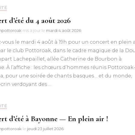
ITÉ
rt d’été du 4 août 2026
npottoroak
mis à jour le
mardi 4 août 2026
vous le mardi 4 août à 19h pour un concert en plein a
par le club Pottoroak, dans le cadre magique de la Do
part Lachepaillet, allée Catherine de Bourbon à
. À l’affiche : les chœurs d’hommes réunis Pottoroak
ia, pour une soirée de chants basques… et du monde,
écrin verdoyant des …
ITÉ
rt d’été à Bayonne — En plein air !
npottoroak
le
jeudi 23 juillet 2026