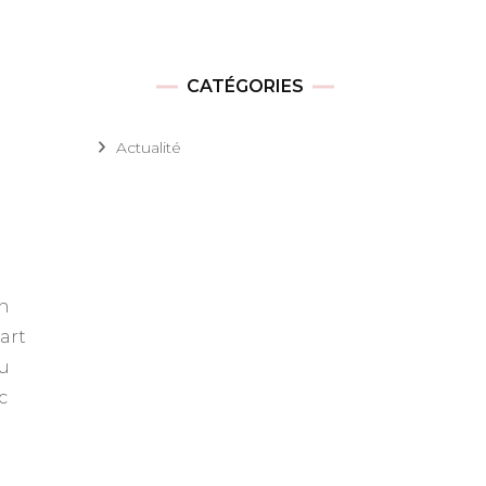
CATÉGORIES
Actualité
en
art
du
c