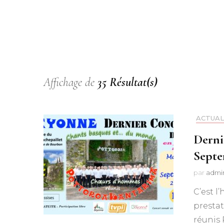
Affichage de
35 Résultat(s)
ACTUAL
Derni
Septe
par
admi
C’est l
prestat
réunis 