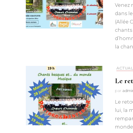
Venez n
dans l
(Allée
chants
d’homm
la chan
ACTUAL
Le re
par
admi
Le reto
lui, la
rempar
monde 