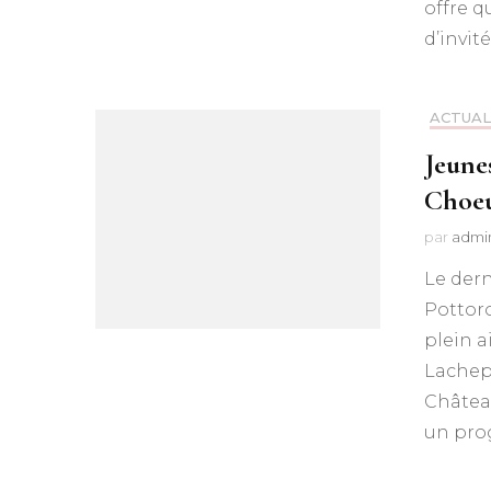
offre q
d’invit
ACTUAL
Jeune
Choeu
par
admi
Le der
Pottoro
plein 
Lachepa
Château
un pr