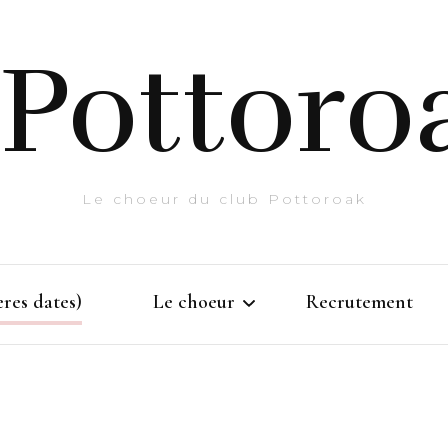
Pottoro
Le choeur du club Pottoroak
res dates)
Le choeur
Recrutement
Histoire
Prestations