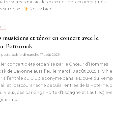
uatre soirées musicales d’exception, accompagnés
és surprise…
Notez bien …
ITÉ
s musiciens et ténor en concert avec le
r Pottoroak
npottoroak
le
dimanche 17 août 2025
nier concert d’été organisé par le Chœur d’Hommes
ak de Bayonne aura lieu le mardi 19 août 2025 à 19 h 
air à l’entrée du Club éponyme dans la Douve du Remp
illet (parcours fléché depuis l’entrée de la Poterne, 
 Vieux, des parkings Porte d’Espagne et Lautrec) ave
ogramme …