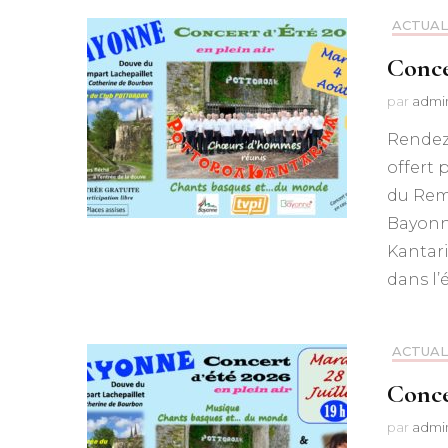
ACTUAL
Conce
par
admi
Rendez-
offert 
du Rem
Bayonne
Kantar
dans l’
ACTUAL
Conce
par
admi