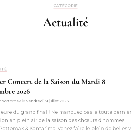
CATÉGORIE
Discographie
Actualité
Chants
Chan
tradi
Chan
ITÉ
Chan
tradi
er Concert de la Saison du Mardi 8
mbre 2026
Chan
npottoroak
le
vendredi 31 juillet 2026
Autr
’heure du grand final ! Ne manquez pas la toute derniè
ion en plein air de la saison des chœurs d’hommes
Chan
Pottoroak & Kantarima. Venez faire le plein de belles v