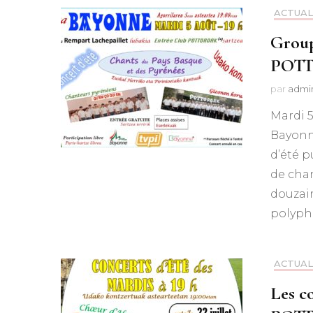
ACTUAL
Group
POT
par
admi
Mardi 5
Bayonne
d’été p
de cha
douzai
polyph
ACTUAL
Les c