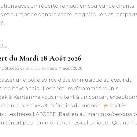
otions avec un répertoire haut en couleur de chants
s et du monde dans le cadre magnifique des remparts
? …
ITÉ
rt du Mardi 18 Août 2026
npottoroak
mis à jour le
mardi 4 août 2026
asser une belle soirée d’été en musique au cœur du
oine bayonnais ! Les chœurs d’hommes réunis
ak & Kantarima vous invitent à un concert exception
 chants basques et mélodies du monde.
Invités
x : Les frères LAFOSSE (Bastien au marimba/percussi
ian ténor) pour un moment musical unique ! Quand ? 