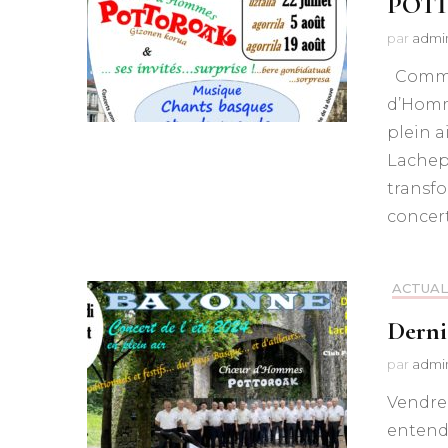
POT
par
admi
Comme 
d’Homm
plein a
Lachepa
transfo
concert
ACTUAL
Derni
par
admi
Vendre
entendr