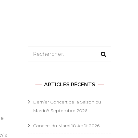
ts basques
tionnels
Rechercher :
ts basques festifs
ts du monde
tionnels et festifs
ARTICLES RÉCENTS
ts basques religieux
Dernier Concert de la Saison du
Mardi 8 Septembre 2026
es chants religieux
re
Concert du Mardi 18 Août 2026
ts de Noël
oix