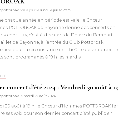
TOROAK
npottoroak
mis à jour le
lundi 14 juillet 2025
chaque année en période estivale, le Chœur
es POTTOROAK de Bayonne donne des concerts en
ir, « chez lui », c’est-à-dire dans la Douve du Rempart
illet de Bayonne, à l’entrée du Club Pottoroak
rmée pour la circonstance en “théâtre de verdure ». Tr
s sont programmés à 19 h les mardis …
ITÉ
er concert d’été 2024 : Vendredi 30 août à 1
npottoroak
le
mardi 27 août 2024
di 30 août à 19 h, le Chœur d’Hommes POTTOROAK fer
e ses voix pour son dernier concert d’été public en