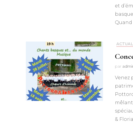
et d’ém
basque
Quand 
ACTUAL
Conce
par
admi
Venez p
patrim
Pottoro
mêlant
spéciau
& Flor