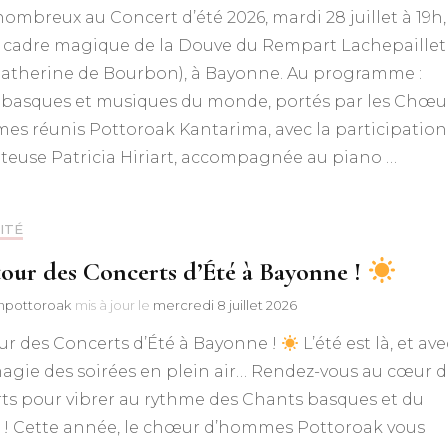
ombreux au Concert d’été 2026, mardi 28 juillet à 19h,
e cadre magique de la Douve du Rempart Lachepaillet
 Catherine de Bourbon), à Bayonne. Au programme :
 basques et musiques du monde, portés par les Chœu
es réunis Pottoroak Kantarima, avec la participation
teuse Patricia Hiriart, accompagnée au piano …
ITÉ
tour des Concerts d’Été à Bayonne !
npottoroak
mis à jour le
mercredi 8 juillet 2026
ur des Concerts d’Été à Bayonne !
L’été est là, et ave
 magie des soirées en plein air… Rendez-vous au cœur 
ts pour vibrer au rythme des Chants basques et du
! Cette année, le chœur d’hommes Pottoroak vous