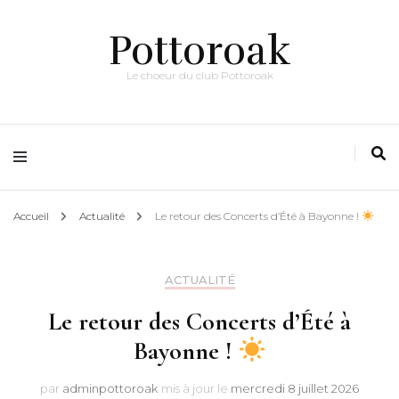
Pottoroak
Le choeur du club Pottoroak
Accueil
Actualité
Le retour des Concerts d’Été à Bayonne !
ACTUALITÉ
Le retour des Concerts d’Été à
Bayonne !
par
adminpottoroak
mis à jour le
mercredi 8 juillet 2026