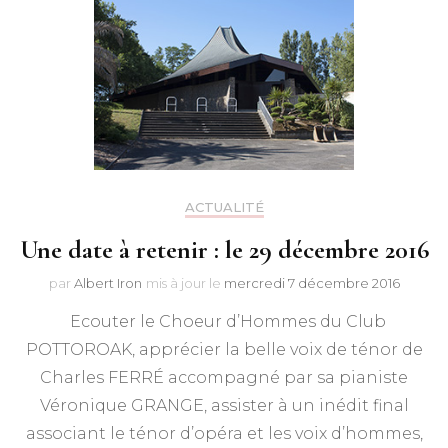
ACTUALITÉ
Une date à retenir : le 29 décembre 2016
par
Albert Iron
mis à jour le
mercredi 7 décembre 2016
Ecouter le Choeur d’Hommes du Club
POTTOROAK, apprécier la belle voix de ténor de
Charles FERRÉ accompagné par sa pianiste
Véronique GRANGE, assister à un inédit final
associant le ténor d’opéra et les voix d’hommes,