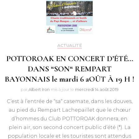
ACTUALITÉ
POTTOROAK EN CONCERT D’ÉTÉ…
DANS “SON“ REMPART
BAYONNAIS le mardi 6 aOÛT À 19 H !
par
Albert Iron
mis à jour le
mercredi 14 août 2019
C’est à l’entrée de “sa“ casemate, dans les douves,
au pied du Rempart Lachepaillet que le chœur
d’hommes du Club POTTOROAK donnera, en
plein air, son second concert public d’été (*). La
population locale et les touristes sont attendus