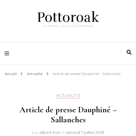
Pottoroak
Le choeur du club Pottoroak
Accueil
Actualité
Article de presse Dauphiné – Sallanches
ACTUALITÉ
Article de presse Dauphiné –
Sallanches
par
Albert Iron
le
samedi 7 juillet 2018