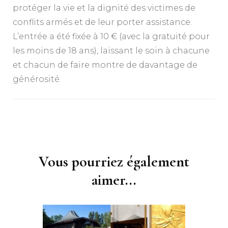
protéger la vie et la dignité des victimes de
conflits armés et de leur porter assistance.
L’entrée a été fixée à 10 € (avec la gratuité pour
les moins de 18 ans), laissant le soin à chacune
et chacun de faire montre de davantage de
générosité.
Navigation
d'article
Vous pourriez également
aimer...