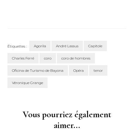
Agorila
André Lassus
Capitole
Étiquettes :
Charles Ferré
coro
coro de hombres
Oficina de Turismo de Bayona
Opéra
tenor
Véronique Grange
Navigation
d'article
Vous pourriez également
aimer...