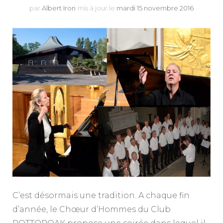
par
Albert Iron
mis à jour le
mardi 15 novembre 2016
C’est désormais une tradition. A chaque fin
d’année, le Chœur d’Hommes du Club