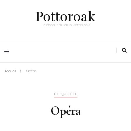
Pottoroak
Le choeur du club Pottoroak
Accueil
Opéra
ÉTIQUETTE
Opéra